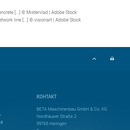
oncrete
[...]
© Mistervlad | Adobe Stock
work line [...] © visionart | Adobe Stock
КОНТАКТ
BETA Maschinenbau GmbH & Co. KG
?
Nordhäuser Straße 2
24
99765 Heringen