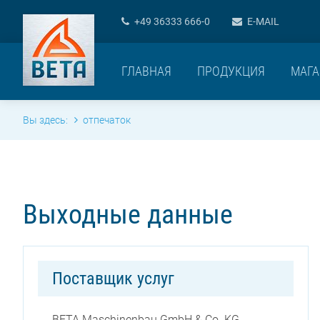
+49 36333 666-0
E-MAIL
ГЛАВНАЯ
ПРОДУКЦИЯ
МАГА
Вы здесь:
отпечаток
Выходные данные
Поставщик услуг
BETA Maschinenbau GmbH & Co. KG