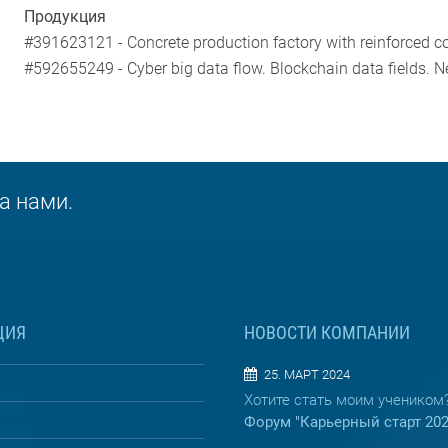
Продукция
#391623121 - Concrete production factory with reinforced c
#592655249 - Cyber big data flow. Blockchain data fields. Net
а нами.
ЦИЯ
НОВОСТИ КОМПАНИИ
25. МАРТ 2024
Хотите стать моим учеником
Форум "Карьерный старт 20