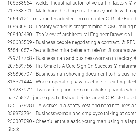
106538564 - welder Industrial automotive part in factory © 
217638701 - Male hand holding smartphone,mobile with copy
46645121 - mitarbeiter arbeiten am computer © Racle Fotod
168980818 - Factory worker is programming a CNC milling ma
208405480 - Top View of architectural Engineer Draws on His
298685509 - Business people negotiating a contract. © RED
55844087 - freundlicher mitarbeiter am telefon © contrastwe
299717758 - Businessman and businesswoman in factory. ©
207639766 - His Smile Is A Sure Sign On Success © milanm
335806707 - Businessman showing document to his business 
318521444 - Worker operating saw machine for cutting steel
264237972 - Two smiling businessmen shaking hands while s
65776832 - junge geschäftsfrau bei der arbeit © Racle Foto
1351678281 - A worker in a safety vest and hard hat uses a
838973794 - Businesswoman and employee talking at control
230307890 - Cheerful enthusiastic young man using his lapt
Stock