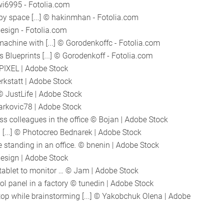
wi6995 - Fotolia.com
 space [...] © hakinmhan - Fotolia.com
esign - Fotolia.com
chine with [...] © Gorodenkoffc - Fotolia.com
 Blueprints [...] © Gorodenkoff - Fotolia.com
PIXEL | Adobe Stock
rkstatt | Adobe Stock
 JustLife | Adobe Stock
arkovic78 | Adobe Stock
colleagues in the office © Bojan | Adobe Stock
 [...] © Photocreo Bednarek | Adobe Stock
tanding in an office. © bnenin | Adobe Stock
design | Adobe Stock
 tablet to monitor … © Jam | Adobe Stock
 panel in a factory © tunedin | Adobe Stock
op while brainstorming [...] © Yakobchuk Olena | Adobe