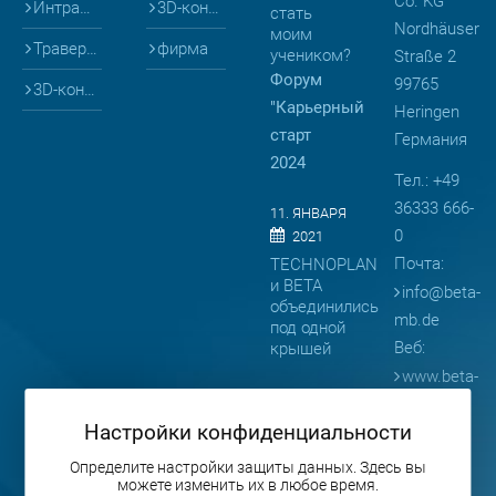
Co. KG
Интралогистика
3D-конфигураторы
стать
Nordhäuser
моим
Траверсы
фирма
учеником?
Straße 2
Форум
99765
3D-конфигураторы
"Карьерный
Heringen
старт
Германия
2024
Тел.: +49
36333 666-
11. ЯНВАРЯ
0
2021
Почта:
TECHNOPLAN
и BETA
info
@
beta-
объединились
mb.de
под одной
Веб:
крышей
www.beta-
08. АПРЕЛЯ
mb.de
2019
Настройки конфиденциальности
BETA
представляет
Определите настройки защиты данных. Здесь вы
можете изменить их в любое время.
продукцию