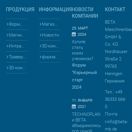
ПРОДУКЦИЯ
ИНФОРМАЦИЯ
НОВОСТИ
КОНТАКТ
КОМПАНИИ
BETA
Формы для
Магазин
25. МАРТ
Maschinenba
2024
Магниты и Опалубка
Новости
GmbH &
Хотите
Co. KG
Интралогистика
3D-конфигураторы
стать
Nordhäuser
моим
Траверсы
фирма
учеником?
Straße 2
Форум
99765
3D-конфигураторы
"Карьерный
Heringen
старт
Германия
2024
Тел.: +49
36333 666-
11. ЯНВАРЯ
0
2021
Почта:
TECHNOPLAN
и BETA
info
@
beta-
объединились
mb.de
под одной