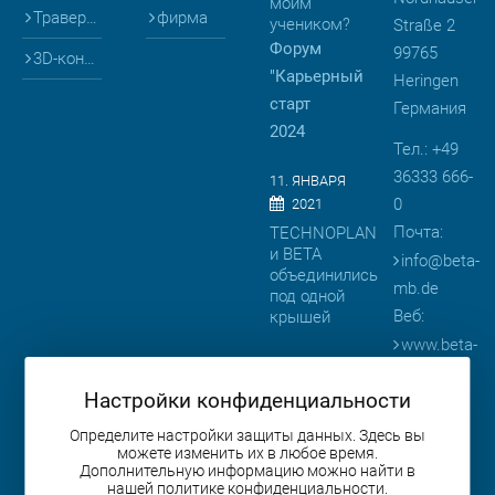
моим
Траверсы
фирма
учеником?
Straße 2
Форум
99765
3D-конфигураторы
"Карьерный
Heringen
старт
Германия
2024
Тел.: +49
36333 666-
11. ЯНВАРЯ
0
2021
Почта:
TECHNOPLAN
и BETA
info
@
beta-
объединились
mb.de
под одной
Веб:
крышей
www.beta-
08. АПРЕЛЯ
mb.de
2019
Настройки конфиденциальности
BETA
представляет
Определите настройки защиты данных. Здесь вы
можете изменить их в любое время.
продукцию
Дополнительную информацию можно найти в
на
нашей политике конфиденциальности.