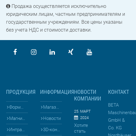
Продажа осуществляется исключительно
юридическим лицам, частным предпринимателям и
государственным учреждениям. Все цены указаны
без учета НДС и стоимости доставки.
ПРОДУКЦИЯ
ИНФОРМАЦИЯ
НОВОСТИ
КОНТАКТ
КОМПАНИИ
BETA
Формы для
Магазин
25. МАРТ
Maschinenba
2024
Магниты и Опалубка
Новости
GmbH &
Хотите
Co. KG
Интралогистика
3D-конфигураторы
стать
Nordhäuser