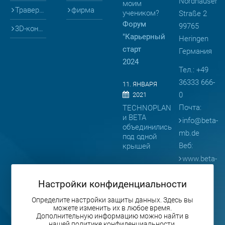
Nordhäuser
моим
Траверсы
фирма
учеником?
Straße 2
Форум
99765
3D-конфигураторы
"Карьерный
Heringen
старт
Германия
2024
Тел.: +49
36333 666-
11. ЯНВАРЯ
0
2021
Почта:
TECHNOPLAN
и BETA
info
@
beta-
объединились
mb.de
под одной
Веб:
крышей
www.beta-
08. АПРЕЛЯ
mb.de
2019
Настройки конфиденциальности
BETA
представляет
Определите настройки защиты данных. Здесь вы
можете изменить их в любое время.
продукцию
Дополнительную информацию можно найти в
на
нашей политике конфиденциальности.