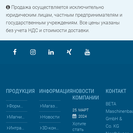
Продажа осуществляется исключительно
юридическим лицам, частным предпринимателям и
государственным учреждениям. Все цены указаны
без учета НДС и стоимости доставки.
ПРОДУКЦИЯ
ИНФОРМАЦИЯ
НОВОСТИ
КОНТАКТ
КОМПАНИИ
BETA
Формы для
Магазин
25. МАРТ
Maschinenba
2024
Магниты и Опалубка
Новости
GmbH &
Хотите
Co. KG
Интралогистика
3D-конфигураторы
стать