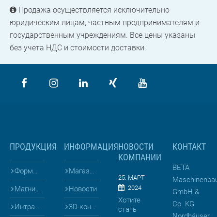
Продажа осуществляется исключительно
юридическим лицам, частным предпринимателям и
государственным учреждениям. Все цены указаны
без учета НДС и стоимости доставки.
ПРОДУКЦИЯ
ИНФОРМАЦИЯ
НОВОСТИ
КОНТАКТ
КОМПАНИИ
BETA
Формы для
Магазин
25. МАРТ
Maschinenba
2024
Магниты и Опалубка
Новости
GmbH &
Хотите
Co. KG
Интралогистика
3D-конфигураторы
стать
Nordhäuser