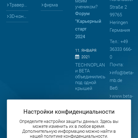
моим
Траверсы
фирма
учеником?
Straße 2
Форум
99765
3D-конфигураторы
"Карьерный
Heringen
старт
Германия
2024
Тел.: +49
36333 666-
11. ЯНВАРЯ
0
2021
Почта:
TECHNOPLAN
и BETA
info
@
beta-
объединились
mb.de
под одной
Веб:
крышей
www.beta-
08. АПРЕЛЯ
mb.de
2019
Настройки конфиденциальности
BETA
представляет
Определите настройки защиты данных. Здесь вы
можете изменить их в любое время.
продукцию
Дополнительную информацию можно найти в
на
нашей политике конфиденциальности.