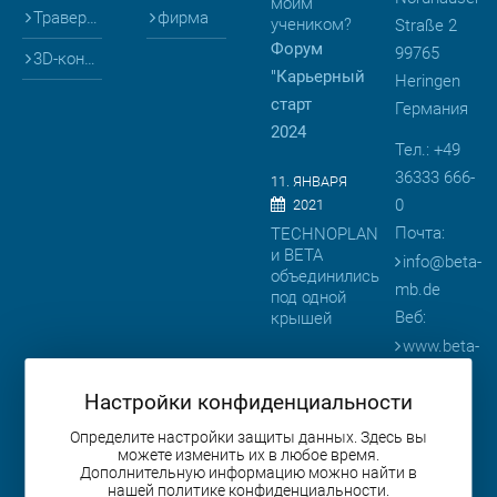
моим
Траверсы
фирма
учеником?
Straße 2
Форум
99765
3D-конфигураторы
"Карьерный
Heringen
старт
Германия
2024
Тел.: +49
36333 666-
11. ЯНВАРЯ
0
2021
Почта:
TECHNOPLAN
и BETA
info
@
beta-
объединились
mb.de
под одной
Веб:
крышей
www.beta-
08. АПРЕЛЯ
mb.de
2019
Настройки конфиденциальности
BETA
представляет
Определите настройки защиты данных. Здесь вы
можете изменить их в любое время.
продукцию
Дополнительную информацию можно найти в
на
нашей политике конфиденциальности.