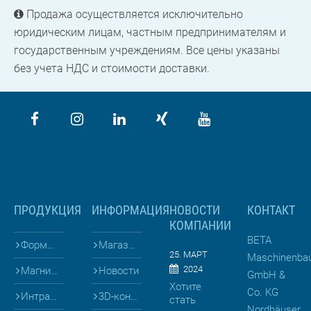
Продажа осуществляется исключительно
юридическим лицам, частным предпринимателям и
государственным учреждениям. Все цены указаны
без учета НДС и стоимости доставки.
ПРОДУКЦИЯ
ИНФОРМАЦИЯ
НОВОСТИ
КОНТАКТ
КОМПАНИИ
BETA
Формы для
Магазин
25. МАРТ
Maschinenba
2024
Магниты и Опалубка
Новости
GmbH &
Хотите
Co. KG
Интралогистика
3D-конфигураторы
стать
Nordhäuser