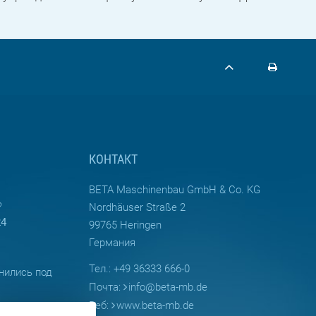
КОНТАКТ
BETA Maschinenbau GmbH & Co. KG
?
Nordhäuser Straße 2
24
99765 Heringen
Германия
Тел.: +49 36333 666-0
нились под
Почта:
info
@
beta-mb.de
Веб:
www.beta-mb.de