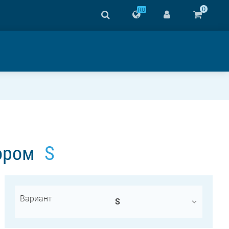
0
RU
ором
S
Вариант