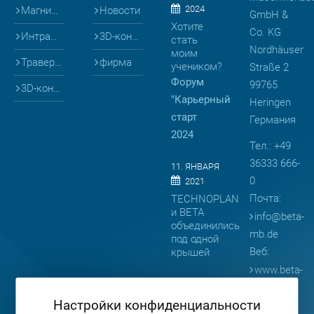
2024
Магниты и Опалубка
Новости
GmbH &
Хотите
Co. KG
Интралогистика
3D-конфигураторы
стать
Nordhäuser
моим
Траверсы
фирма
учеником?
Straße 2
Форум
99765
3D-конфигураторы
"Карьерный
Heringen
старт
Германия
2024
Тел.: +49
36333 666-
11. ЯНВАРЯ
0
2021
Почта:
TECHNOPLAN
и BETA
info
@
beta-
объединились
mb.de
под одной
Веб:
крышей
www.beta-
08. АПРЕЛЯ
mb.de
2019
Настройки конфиденциальности