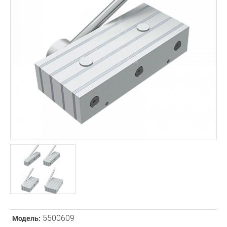
5500609
Модель: