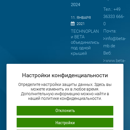
2024
Тел.: +49
36333 666-
11. ЯНВАРЯ
0
2021
Почта:
TECHNOPLAN
и BETA
info
@
beta-
объединились
mb.de
под одной
Веб:
крышей
www.beta-
08. АПРЕЛЯ
mb.de
2019
Настройки конфиденциальности
BETA
представляет
Определите настройки защиты данных. Здесь вы
можете изменить их в любое время.
продукцию
Дополнительную информацию можно найти в
на
нашей политике конфиденциальности.
выставке
BAUMA
Отклонить
2019
Настройки