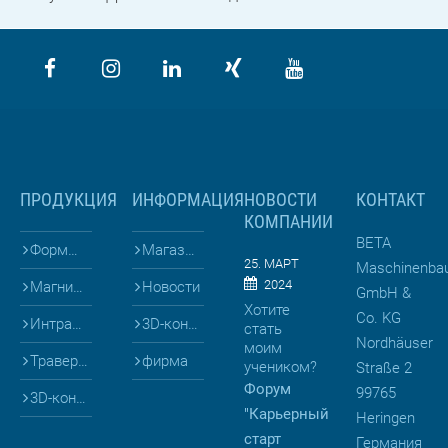
ПРОДУКЦИЯ
ИНФОРМАЦИЯ
НОВОСТИ
КОНТАКТ
КОМПАНИИ
BETA
Формы для
Магазин
25. МАРТ
Maschinenba
2024
Магниты и Опалубка
Новости
GmbH &
Хотите
Co. KG
Интралогистика
3D-конфигураторы
стать
Nordhäuser
моим
Траверсы
фирма
учеником?
Straße 2
Форум
99765
3D-конфигураторы
"Карьерный
Heringen
старт
Германия