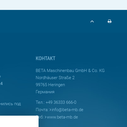
КОНТАКТ
BETA Maschinenbau GmbH & Co. KG
?
Nordhäuser Straße 2
24
99765 Heringen
Германия
Тел.: +49 36333 666-0
нились под
Почта:
info
@
beta-mb.de
Веб:
www.beta-mb.de