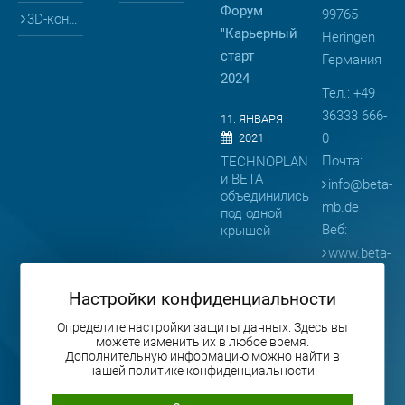
Форум
99765
3D-конфигураторы
"Карьерный
Heringen
старт
Германия
2024
Тел.: +49
36333 666-
11. ЯНВАРЯ
0
2021
Почта:
TECHNOPLAN
и BETA
info
@
beta-
объединились
mb.de
под одной
Веб:
крышей
www.beta-
08. АПРЕЛЯ
mb.de
2019
Настройки конфиденциальности
BETA
представляет
Определите настройки защиты данных. Здесь вы
можете изменить их в любое время.
продукцию
Дополнительную информацию можно найти в
на
нашей политике конфиденциальности.
выставке
BAUMA