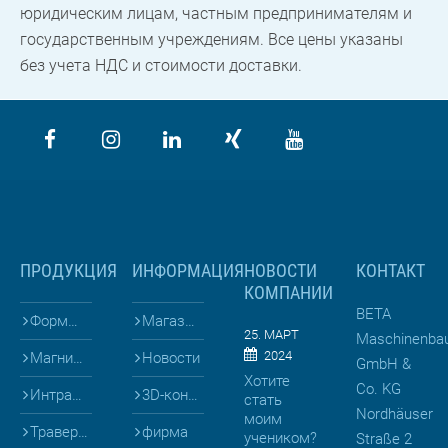
юридическим лицам, частным предпринимателям и
государственным учреждениям. Все цены указаны
без учета НДС и стоимости доставки.
ПРОДУКЦИЯ
ИНФОРМАЦИЯ
НОВОСТИ
КОНТАКТ
КОМПАНИИ
BETA
Формы для
Магазин
25. МАРТ
Maschinenba
2024
Магниты и Опалубка
Новости
GmbH &
Хотите
Co. KG
Интралогистика
3D-конфигураторы
стать
Nordhäuser
моим
Траверсы
фирма
учеником?
Straße 2