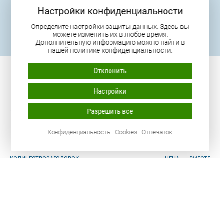
Настройки конфиденциальности
Определите настройки защиты данных. Здесь вы
можете изменить их в любое время.
Дополнительную информацию можно найти в
нашей политике конфиденциальности.
Отклонить
Размеры
Отверстия
Граница
ОПАЛУБКА
ЭЛЕМЕНТ
Настройки
3D-конфигуратор
Разрешить все
Опалубка и магниты
Конфиденциальность
Cookies
Отпечаток
КОЛИЧЕСТВО
ЗАГОЛОВОК
ЦЕНА
ВМЕСТЕ
Итого
без НДС
Всего