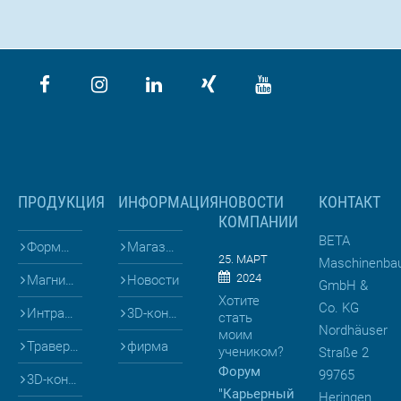
ПРОДУКЦИЯ
ИНФОРМАЦИЯ
НОВОСТИ
КОНТАКТ
КОМПАНИИ
BETA
Формы для
Магазин
25. МАРТ
Maschinenba
2024
Магниты и Опалубка
Новости
GmbH &
Хотите
Co. KG
Интралогистика
3D-конфигураторы
стать
Nordhäuser
моим
Траверсы
фирма
учеником?
Straße 2
Форум
99765
3D-конфигураторы
"Карьерный
Heringen