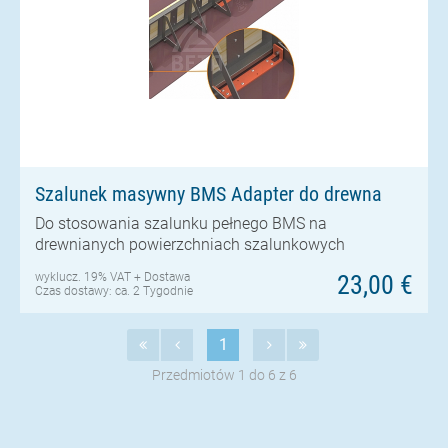
Szalunek masywny BMS Adapter do drewna
Do stosowania szalunku pełnego BMS na
drewnianych powierzchniach szalunkowych
wyklucz. 19% VAT +
Dostawa
23,00 €
Czas dostawy: ca. 2 Tygodnie
1
Przedmiotów 1 do 6 z 6