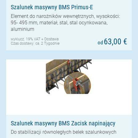
Szalunek masywny BMS Primus-E
Element do narożników wewnętrznych, wysokości:
95- 495 mm, materiał, stal, stal ocynkowana,
aluminium
wyklucz. 19% VAT +
Dostawa
63,00 €
od
Czas dostawy: ca. 2 Tygodnie
Szalunek masywny BMS Zacisk napinający
Do stabilizacji równoległych belek szalunkowych