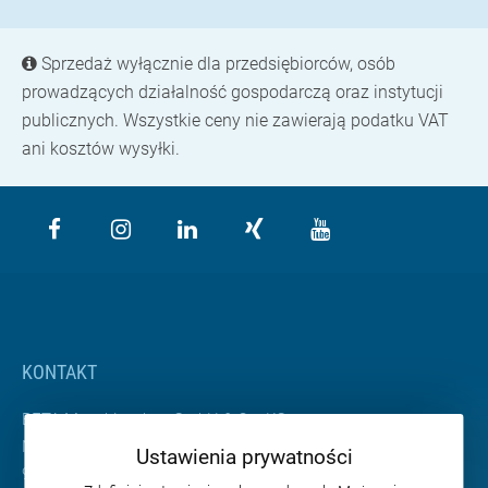
Sprzedaż wyłącznie dla przedsiębiorców, osób
prowadzących działalność gospodarczą oraz instytucji
publicznych. Wszystkie ceny nie zawierają podatku VAT
ani kosztów wysyłki.
KONTAKT
BETA Maschinenbau GmbH & Co. KG
Nordhäuser Straße 2
Ustawienia prywatności
99765 Heringen