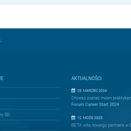
.
JE
AKTUALNOŚCI
25. MARZEC 2024
Chcesz zostać moim praktyka
Forum Career Start 2024
ry 3D
12. MOŻE 2023
BETA wita nowego partnera w 