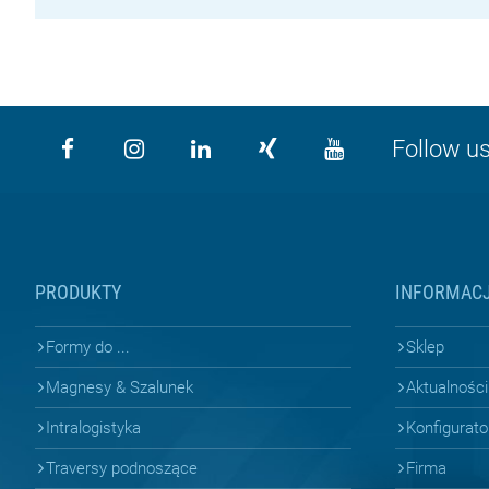
Follow us
PRODUKTY
INFORMAC
Formy do ...
Sklep
Magnesy & Szalunek
Aktualności
Intralogistyka
Konfigurato
Traversy podnoszące
Firma