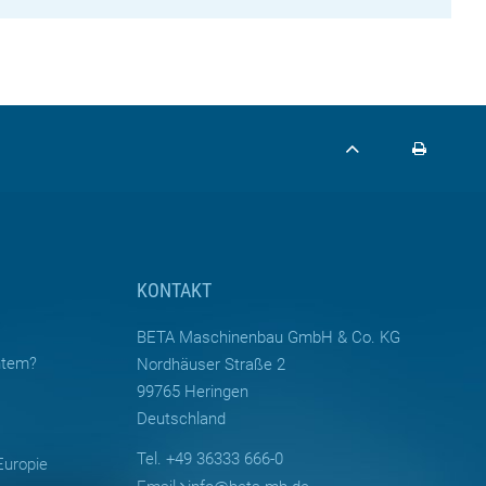
KONTAKT
BETA Maschinenbau GmbH & Co. KG
ntem?
Nordhäuser Straße 2
99765 Heringen
Deutschland
Tel. +49 36333 666-0
Europie