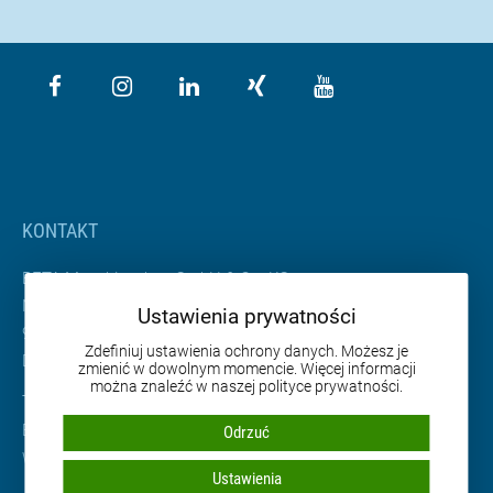
KONTAKT
BETA Maschinenbau GmbH & Co. KG
Nordhäuser Straße 2
Ustawienia prywatności
99765 Heringen
Zdefiniuj ustawienia ochrony danych. Możesz je
Deutschland
zmienić w dowolnym momencie. Więcej informacji
można znaleźć w naszej polityce prywatności.
Tel. +49 36333 666-0
Email
info
@
beta-mb.de
Odrzuć
Web
www.beta-mb.de
Ustawienia