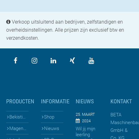
Verkoop uitsluitend aan bedrijven, zelfstandigen en
overheidsinstellingen. Alle prijzen zijn exclusief btw en
verzendkosten.
PRODUCTEN
INFORMATIE
NIEUWS
KONTAKT
25. MAART
BETA
Bekistingen voor prefab
Shop
2024
Maschinenba
Mageneten & Bekistingen
Nieuws
Wil jij mijn
GmbH &
leerling
Co. KG