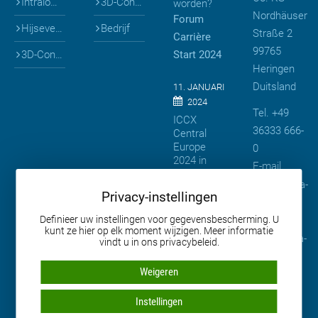
Intralogistiek
3D-Configuratoren
worden?
Nordhäuser
Forum
Hijsevenaars
Bedrijf
Straße 2
Carrière
99765
3D-Configuratoren
Start 2024
Heringen
Duitsland
11. JANUARI
2024
Tel. +49
ICCX
36333 666-
Central
Europe
0
2024 in
E-mail
Warschau
info
@
beta-
Privacy-instellingen
mb.de
12. MEI 2023
Definieer uw instellingen voor gegevensbescherming. U
Web
BETA
kunt ze hier op elk moment wijzigen. Meer informatie
verwelkomt
www.beta-
vindt u in ons privacybeleid.
nieuwe
mb.de
partner in
Weigeren
Europa
Instellingen