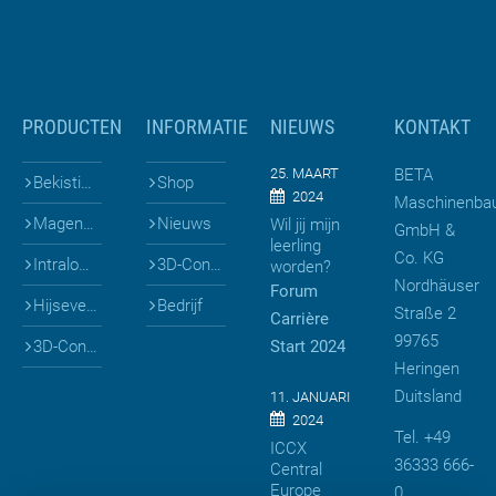
PRODUCTEN
INFORMATIE
NIEUWS
KONTAKT
25. MAART
BETA
Bekistingen voor prefab
Shop
2024
Maschinenba
Mageneten & Bekistingen
Nieuws
Wil jij mijn
GmbH &
leerling
Co. KG
Intralogistiek
3D-Configuratoren
worden?
Nordhäuser
Forum
Hijsevenaars
Bedrijf
Straße 2
Carrière
99765
3D-Configuratoren
Start 2024
Heringen
Duitsland
11. JANUARI
2024
Tel. +49
ICCX
36333 666-
Central
Europe
0