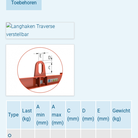
Toebehoren
A
A
Last
C
D
E
Gewicht
Type
min
max
(kg)
(mm)
(mm)
(mm)
(kg)
(mm)
(mm)