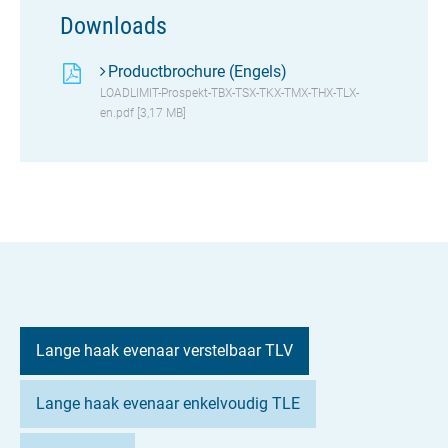
Downloads
Productbrochure (Engels)
LOADLIMIT-Prospekt-TBX-TSX-TKX-TMX-THX-TLX-
en.pdf [3,17 MB]
Lange haak evenaar verstelbaar TLV
Lange haak evenaar enkelvoudig TLE