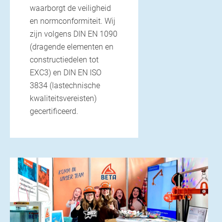
waarborgt de veiligheid
en normconformiteit. Wij
zijn volgens DIN EN 1090
(dragende elementen en
constructiedelen tot
EXC3) en DIN EN ISO
12. MEI 2023
3834 (lastechnische
BETA verwelkomt nieuwe partner in
kwaliteitsvereisten)
Europa
gecertificeerd.
Vanaf nu worden wij in de landen Noorwegen, Zweden,
Finland en Denemarken vertegenwoordigd door...