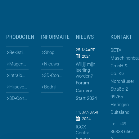
PRODUCTEN
INFORMATIE
NIEUWS
KONTAKT
25. MAART
BETA
Bekistingen voor prefab
Shop
2024
Maschinenba
Mageneten & Bekistingen
Nieuws
Wil jij mijn
GmbH &
leerling
Co. KG
Intralogistiek
3D-Configuratoren
worden?
Nordhäuser
Forum
Hijsevenaars
Bedrijf
Straße 2
Carrière
99765
3D-Configuratoren
Start 2024
Heringen
Duitsland
11. JANUARI
2024
Tel. +49
ICCX
36333 666-
Central
Europe