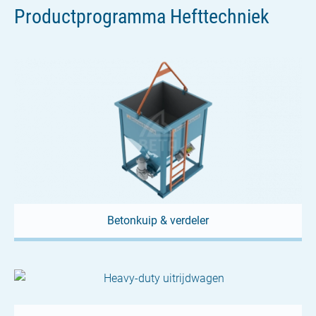
Productprogramma Hefttechniek
11. JANUARI 2024
ICCX Central Europe 2024 in
Warschau
Bezoek ons op stand nr. 71 op de ICCX in Warschau op 28
en 29 februari 2024. Wij presenteren onze...
Betonkuip & verdeler
12. MEI 2023