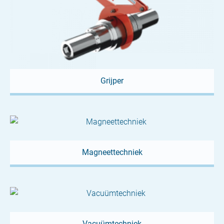
Forum Carrière Start 2024
Op 15 en 16 maart 2020 nam BETA deel aan de
opleidingsbeurs "Forum Berufsstart". 80 bedrijven...
Grijper
Magneettechniek
Vacuümtechniek