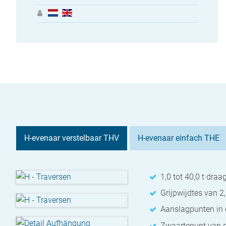
H-evenaar verstelbaar THV
H-evenaar einfach THE
1,0 tot 40,0 t draa
Grijpwijdtes van 2,
Aanslagpunten in 
Zwaartepunt van de