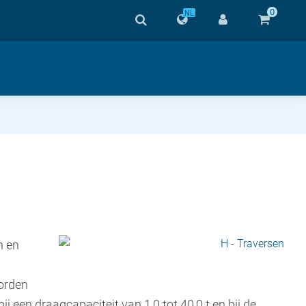
0
NL
n en
worden
 een draagcapaciteit van 1,0 tot 40,0 t en bij de