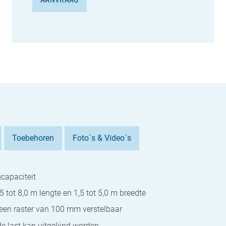
Toebehoren
Foto´s & Video´s
gcapaciteit
5 tot 8,0 m lengte en 1,5 tot 5,0 m breedte
een raster van 100 mm verstelbaar
 last kan uitgelijnd worden