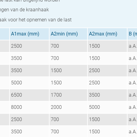
ngen van de kraanhaak
ak voor het opnemen van de last
A1max (mm)
A2min (mm)
A2max (mm)
B (
2500
700
1500
a.A.
3500
700
1500
a.A.
3500
1500
2500
a.A.
5000
1500
2500
a.A.
6500
1700
3500
a.A.
8000
2000
5000
a.A.
2500
700
1500
a.A.
3500
700
1500
a.A.