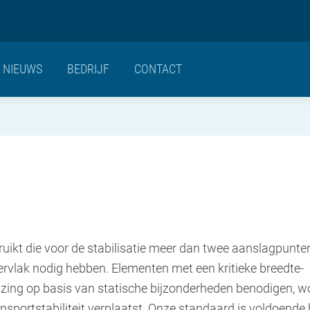
NIEUWS
BEDRIJF
CONTACT
uikt die voor de stabilisatie meer dan twee aanslagpunte
ervlak nodig hebben. Elementen met een kritieke breedte-
zing op basis van statische bijzonderheden benodigen, 
ortstabiliteit verplaatst. Onze standaard is voldoende bij