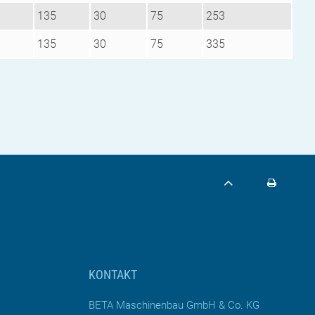
135
30
75
253
135
30
75
335
KONTAKT
BETA Maschinenbau GmbH & Co. KG