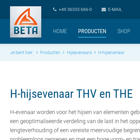
+49 36333 666-0
E-MAIL
HOME
PRODUCTEN
SHOP
Je bent hier:
Producten
Hijsevenaars
H-hijsevenaar
H-hijsevenaar THV en THE
H-evenaar worden voor het hijsen van elementen gebr
een geoptimaliseerde verdeling van de last in het opp
lengteverhouding of een vereiste meervoudige begren
probleemloos gegrepen en met een hoge vorm- en transp