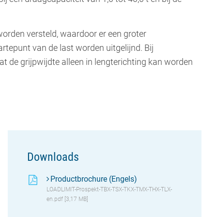
worden versteld, waardoor er een groter
epunt van de last worden uitgelijnd. Bij
t de grijpwijdte alleen in lengterichting kan worden
Downloads
Productbrochure (Engels)
LOADLIMIT-Prospekt-TBX-TSX-TKX-TMX-THX-TLX-
en.pdf [3,17 MB]