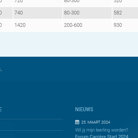
0
720
80-300
520
0
740
80-300
582
0
1420
200-600
930
.
E
NIEUWS
25. MAART 2024
Wil jij mijn leerling worden?
Forum Carrière Start 2024