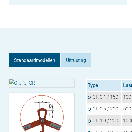
Standaardmodellen
Uitrusting
Type
Last
GR 0,1 / 150
100
GR 0,5 / 200
500
GR 1,0 / 200
100