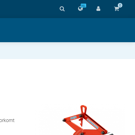
0
NL
oorkomt