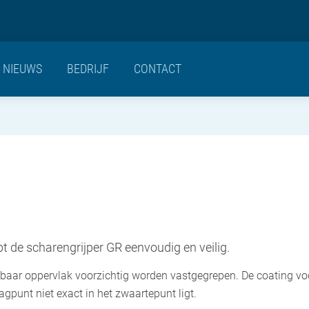
NIEUWS
BEDRIJF
CONTACT
t de scharengrijper GR eenvoudig en veilig.
baar oppervlak voorzichtig worden vastgegrepen. De coating v
gpunt niet exact in het zwaartepunt ligt.