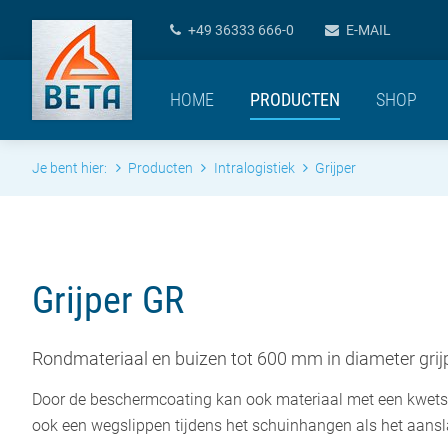
+49 36333 666-0
E-MAIL
HOME
PRODUCTEN
SHOP
Je bent hier:
Producten
Intralogistiek
Grijper
Grijper GR
Rondmateriaal en buizen tot 600 mm in diameter grijp
Door de beschermcoating kan ook materiaal met een kwets
ook een wegslippen tijdens het schuinhangen als het aansla