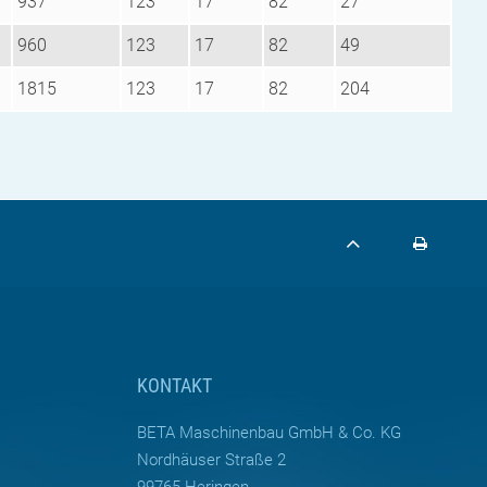
937
123
17
82
27
960
123
17
82
49
1815
123
17
82
204
KONTAKT
BETA Maschinenbau GmbH & Co. KG
Nordhäuser Straße 2
99765 Heringen