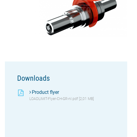
Downloads
Product flyer
LOADLIMIT-Flyer-CH-GR-nl.pdf [2,01 MB]