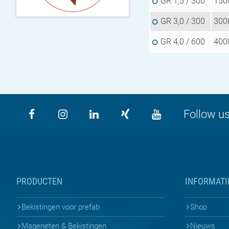
GR 1,5 / 300
150
GR 3,0 / 300
300
GR 4,0 / 600
400
Follow us
PRODUCTEN
INFORMATI
Bekistingen voor prefab
Shop
Mageneten & Bekistingen
Nieuws