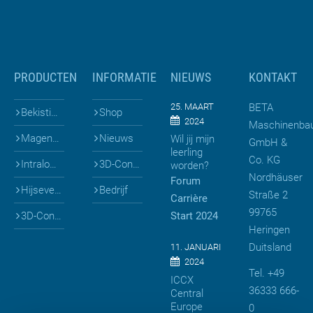
PRODUCTEN
INFORMATIE
NIEUWS
KONTAKT
25. MAART
BETA
Bekistingen voor prefab
Shop
2024
Maschinenba
Mageneten & Bekistingen
Nieuws
Wil jij mijn
GmbH &
leerling
Co. KG
Intralogistiek
3D-Configuratoren
worden?
Nordhäuser
Forum
Hijsevenaars
Bedrijf
Straße 2
Carrière
99765
3D-Configuratoren
Start 2024
Heringen
Duitsland
11. JANUARI
2024
Tel. +49
ICCX
36333 666-
Central
Europe
0