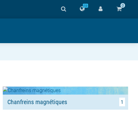
0
FR
Chanfreins magnétiques
1