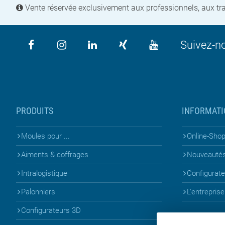
Vente réservée exclusivement aux professionnels, aux tra
Suivez-n
PRODUITS
INFORMATI
Moules pour ...
Online-Sho
Aiments & coffrages
Nouveauté
Intralogistique
Configurat
Palonniers
L'entreprise
Configurateurs 3D