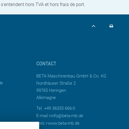
s'entendent hors TVA et hors frais de port.
CONTACT
BETA Maschinenbau GmbH & Co. KG
de
Nordhäuser Straße 2
99765 Heringen
Allemagne
Tel. +49 36333 666-0
E-mail
info
@
beta-mb.de
Web
www.beta-mb.de