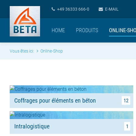
+49 36333 666-0
E-MAIL
HOME
PRODUITS
ONLINE-SH
Vous êtes ici:
Online-Shop
Coffrages pour éléments en béton
12
Intralogistique
1