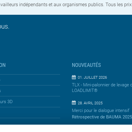
vailleurs indépendants et aux organismes publics. Tous les prix 
ous.
ON
NOUVEAUTÉS
01. JUILLET 2026
p
TLX - Mini-palonnier de levage 
LOADLIMIT®
s
eurs 3D
28. AVRIL 2025
Merci pour le dialogue intensif
Rétrospective de BAUMA 2025
13. AVRIL 2025