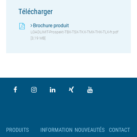
Télécharger
Brochure produit
LOADLIMIT-Prospekt-TBX-TSX-TKX-TMX-THX-TLX-fr.pdf
[3,19 MB]
PRODUITS
INFORMATION
NOUVEAUTÉS
CONTACT