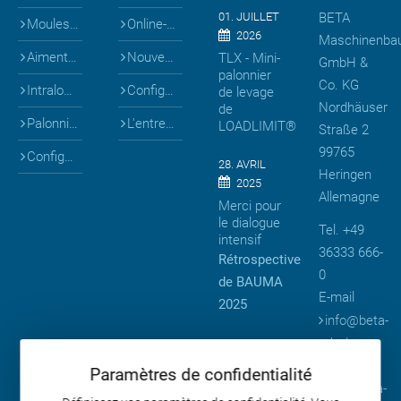
01. JUILLET
BETA
Moules pour ...
Online-Shop
2026
Maschinenba
Aiments & coffrages
Nouveautés
TLX - Mini-
GmbH &
palonnier
Co. KG
Intralogistique
Configurateurs 3D
de levage
Nordhäuser
de
Palonniers
L'entreprise
LOADLIMIT®
Straße 2
99765
Configurateurs 3D
28. AVRIL
Heringen
2025
Allemagne
Merci pour
le dialogue
Tel. +49
intensif
36333 666-
Rétrospective
0
de BAUMA
E-mail
2025
info
@
beta-
mb.de
13. AVRIL
2025
Web
Paramètres de confidentialité
Précision
www.beta-