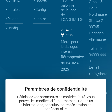
Aiments & coffrages
Nouveautés
TLX - Mini-
GmbH &
palonnier
Co. KG
Intralogistique
Configurateurs 3D
de levage
Nordhäuser
de
Palonniers
L'entreprise
LOADLIMIT®
Straße 2
99765
Configurateurs 3D
28. AVRIL
Heringen
2025
Allemagne
Merci pour
le dialogue
Tel. +49
intensif
36333 666-
Rétrospective
0
de BAUMA
E-mail
2025
info
@
beta-
mb.de
13. AVRIL
2025
Web
Paramètres de confidentialité
Précision
www.beta-
sous la
Définissez vos paramètres de confidentialité. Vous
mb.de
pouvez les modifier ici à tout moment. Pour plus
surface –
d'informations, consultez notre déclaration de
Moules
confidentialité.
pour