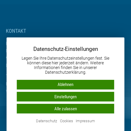
KONTAKT
BETA Maschinenbau GmbH & Co. KG
Datenschutz-Einstellungen
Nordhäuser Straße 2
99765 Heringen
Legen Sie Ihre Datenschutzeinstellungen fest. Sie
können diese hier jederzeit ändern. Weitere
Deutschland
Informationen finden Sie in unserer
Datenschutzerklärung.
Tel. +49 36333 666-0
Email
info
@
beta-mb.de
Ablehnen
Web
www.beta-mb.de
Einstellungen
Alle zulassen
Datenschutz
Cookies
Impressum
© 2026 BETA Maschinenbau GmbH & Co. KG • Alle Rechte
vorbehalten