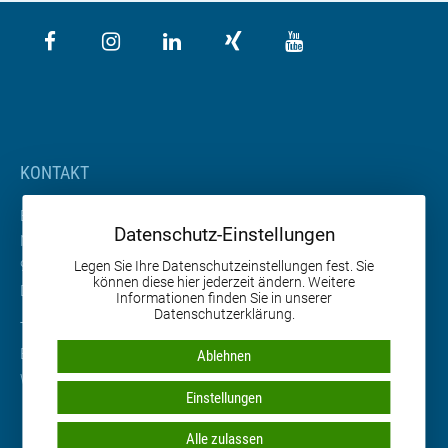
KONTAKT
BETA Maschinenbau GmbH & Co. KG
Datenschutz-Einstellungen
Nordhäuser Straße 2
99765 Heringen
Legen Sie Ihre Datenschutzeinstellungen fest. Sie
können diese hier jederzeit ändern. Weitere
Deutschland
Informationen finden Sie in unserer
Datenschutzerklärung.
Tel. +49 36333 666-0
Email
info
@
beta-mb.de
Ablehnen
Web
www.beta-mb.de
Einstellungen
Alle zulassen