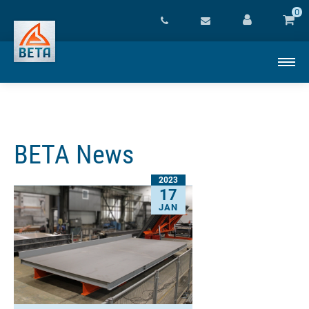
0
BETA News
2023
17
JAN