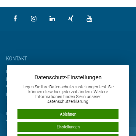
KONTAKT
BETA Maschinenbau GmbH & Co. KG
Datenschutz-Einstellungen
Nordhäuser Straße 2
99765 Heringen
Legen Sie Ihre Datenschutzeinstellungen fest. Sie
können diese hier jederzeit ändern. Weitere
Deutschland
Informationen finden Sie in unserer
Datenschutzerklärung.
Tel. +49 36333 666-0
Email
info
@
beta-mb.de
Ablehnen
Web
www.beta-mb.de
Einstellungen