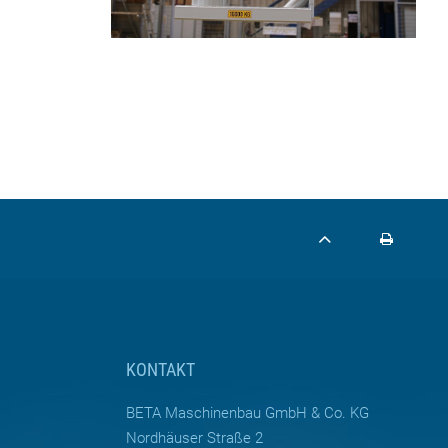
KONTAKT
BETA Maschinenbau GmbH & Co. KG
Nordhäuser Straße 2