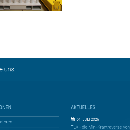
e uns.
IONEN
AKTUELLES
01. JULI 2026
ratoren
TLX - die Mini-Krantraverse von