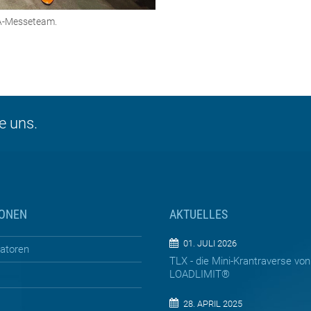
A-Messeteam.
e uns.
IONEN
AKTUELLES
01. JULI 2026
ratoren
TLX - die Mini-Krantraverse von
LOADLIMIT®
28. APRIL 2025