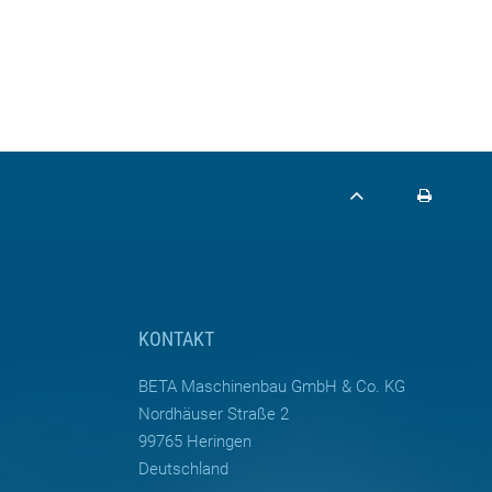
KONTAKT
BETA Maschinenbau GmbH & Co. KG
Nordhäuser Straße 2
99765 Heringen
Deutschland