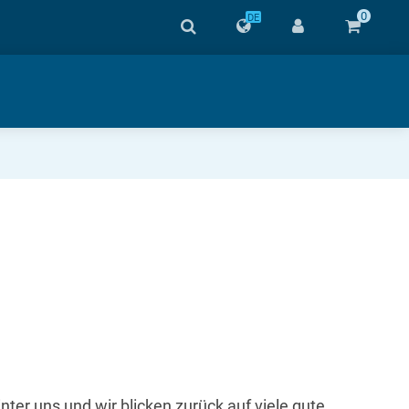
0
DE
ter uns und wir blicken zurück auf viele gute