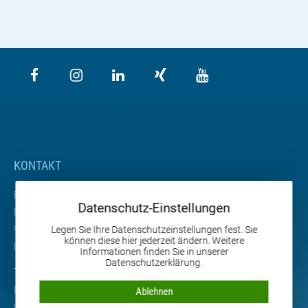
KONTAKT
BETA Maschinenbau GmbH & Co. KG
Datenschutz-Einstellungen
Nordhäuser Straße 2
99765 Heringen
Legen Sie Ihre Datenschutzeinstellungen fest. Sie
können diese hier jederzeit ändern. Weitere
Deutschland
Informationen finden Sie in unserer
Datenschutzerklärung.
Tel. +49 36333 666-0
Email
info
@
beta-mb.de
Ablehnen
Web
www.beta-mb.de