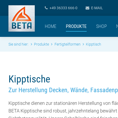
+49 36333 666-0
E-MAIL
HOME
PRODUKTE
SHOP
Sie sind hier:
Produkte
Fertigteilformen
Kipptisch
Kipptische
Zur Herstellung Decken, Wände, Fassaden
Kipptische dienen zur stationären Herstellung von fl
BETA Kipptische sind robust, jahrzehntelang bewährt