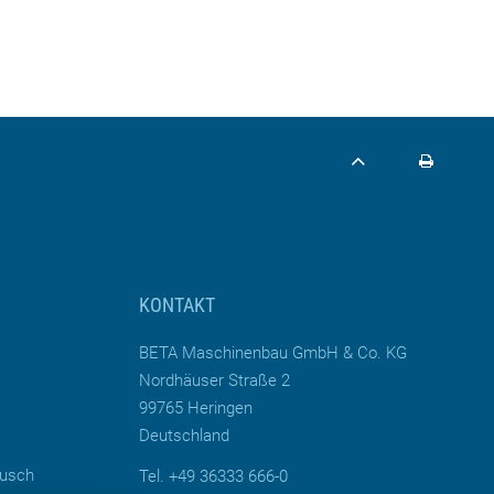
KONTAKT
BETA Maschinenbau GmbH & Co. KG
Nordhäuser Straße 2
99765 Heringen
Deutschland
ausch
Tel. +49 36333 666-0