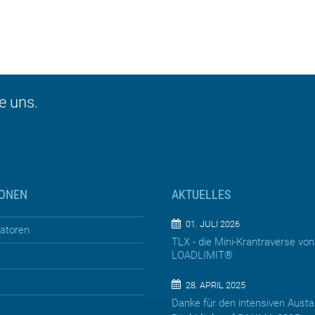
e uns.
IONEN
AKTUELLES
01. JULI 2026
ratoren
TLX - die Mini-Krantraverse von
LOADLIMIT®
28. APRIL 2025
Danke für den intensiven Aust