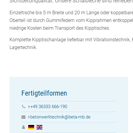
Sichtbetonqualität. Unsere Schalbleche sind feineben
Einzeltische bis 5 m Breite und 20 m Länge oder koppelba
Oberteil ist durch Gummifedern vom Kipprahmen entkoppelt
niedrige Kosten beim Transport des Kipptisches.
Komplette Kipptischanlage lieferbar mit Vibrationstechni
Lagertechnik.
Fertigteilformen
+49 36333 666-190
betonwerktechnik@beta-mb.de