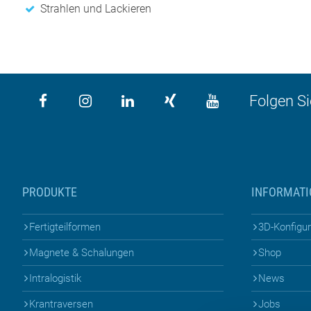
Strahlen und Lackieren
Folgen Si
PRODUKTE
INFORMAT
Fertigteilformen
3D-Konfigu
Magnete & Schalungen
Shop
Intralogistik
News
Krantraversen
Jobs