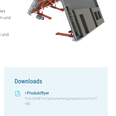
Das
rm und
n und
Downloads
Produktflyer
Flyer-DE-BETA-Kipptische-Fertigungstische.pdf [4,57
MB]