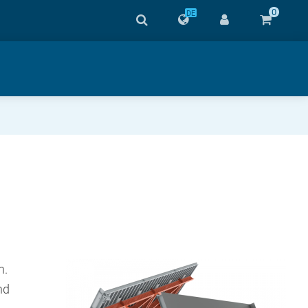
0
DE
n.
nd