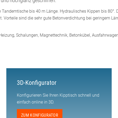
 und hochglanz geschliffen.
re Tandemtische bis 40 m Länge. Hydraulisches Kippen bis 80°. 
. Vorteile sind die sehr gute Betonverdichtung bei geringem Lä
k, Heizung, Schalungen, Magnettechnik, Betonkübel, Ausfahrwage
3D-Konfigurator
Konfigurieren Sie Ihren Kipptisch schnell und
einfach online in 3D.
ZUM KONFIGURATOR