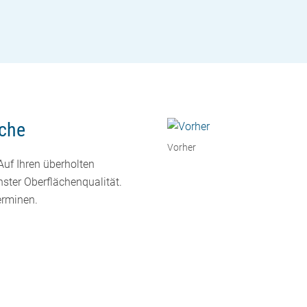
sche
Vorher
Auf Ihren überholten
hster Oberflächenqualität.
erminen.