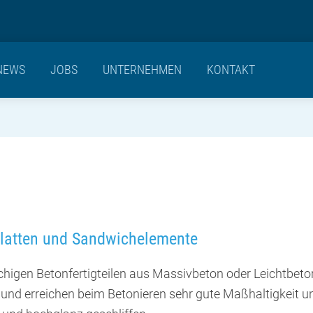
NEWS
JOBS
UNTERNEHMEN
KONTAKT
platten und Sandwichelemente
ächigen Betonfertigteilen aus Massivbeton oder Leichtbeto
 und erreichen beim Betonieren sehr gute Maßhaltigkeit u