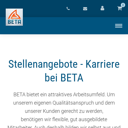
0
Stellenangebote - Karriere
bei BETA
BETA bietet ein attraktives Arbeitsumfeld. Um
unserem eigenen Qualitätsanspruch und dem
unserer Kunden gerecht zu werden,
benötigen wir flexible, gut ausgebildete
Mitarbeiter. Auch deshalb bilden wir selbst aus und