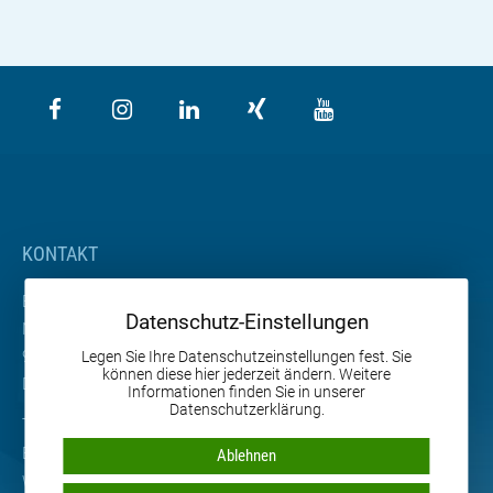
KONTAKT
BETA Maschinenbau GmbH & Co. KG
Datenschutz-Einstellungen
Nordhäuser Straße 2
99765 Heringen
Legen Sie Ihre Datenschutzeinstellungen fest. Sie
können diese hier jederzeit ändern. Weitere
Deutschland
Informationen finden Sie in unserer
Datenschutzerklärung.
Tel. +49 36333 666-0
Email
info
@
beta-mb.de
Ablehnen
Web
www.beta-mb.de