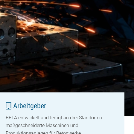
Arbeitgeber
BETA entwickelt und fertigt an drei Standorten
maßgeschneiderte Maschinen und
Produktionsanlagen für Betonwerke.