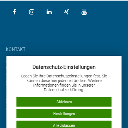
KONTAKT
BETA Maschinenbau GmbH & Co. KG
Datenschutz-Einstellungen
Nordhäuser Straße 2
99765 Heringen
Legen Sie Ihre Datenschutzeinstellungen fest. Sie
können diese hier jederzeit ändern. Weitere
Deutschland
Informationen finden Sie in unserer
Datenschutzerklärung.
Tel. +49 36333 666-0
Email
info
@
beta-mb.de
Ablehnen
Web
www.beta-mb.de
Einstellungen
Alle zulassen